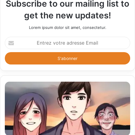
Subscribe to our mailing list to
get the new updates!
Lorem ipsum dolor sit amet, consectetur.
E
n
t
r
e
z
v
o
t
r
e
a
d
r
e
s