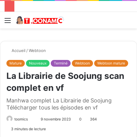
Menu
R
Accueil
/
Webtoon
Mature
Nouveaux
Terminé
Webtoon
Webtoon mature
La Librairie de Soojung scan
complet en vf
Manhwa complet La Librairie de Soojung
Télécharger tous les épisodes en vf
toomics
E
9 novembre 2023
0
364
n
3 minutes de lecture
v