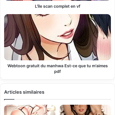
s
L'île scan complet en vf
e
E
m
a
i
l
Webtoon gratuit du manhwa Est-ce que tu m'aimes
pdf
Articles similaires