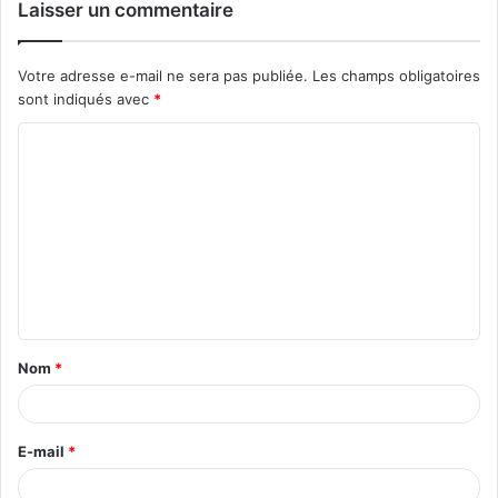
Laisser un commentaire
Votre adresse e-mail ne sera pas publiée.
Les champs obligatoires
sont indiqués avec
*
C
o
m
m
e
n
t
Nom
*
a
i
r
E-mail
*
e