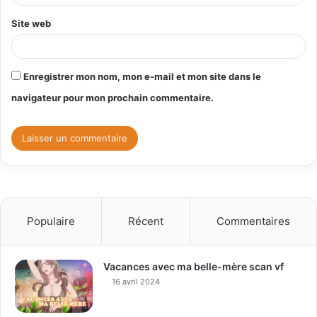
*
Site web
Enregistrer mon nom, mon e-mail et mon site dans le
navigateur pour mon prochain commentaire.
Populaire
Récent
Commentaires
Vacances avec ma belle-mère scan vf
16 avril 2024