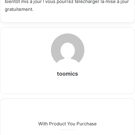
bientôt mis à jour ! vous pourrez télécharger la mise à jour
gratuitement.
toomics
W
e
b
s
i
t
With Product You Purchase
e