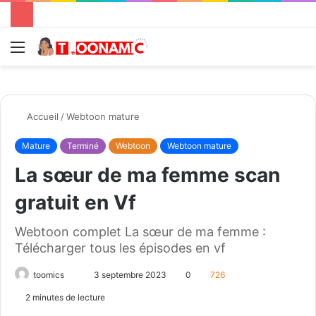
Menu
R
Accueil
/
Webtoon mature
Mature
Terminé
Webtoon
Webtoon mature
La sœur de ma femme scan
gratuit en Vf
Webtoon complet La sœur de ma femme :
Télécharger tous les épisodes en vf
toomics
E
3 septembre 2023
0
726
n
2 minutes de lecture
v