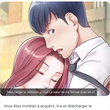
o
y
e
r
u
n
c
o
u
r
r
i
e
l
Telecharger le webtoon gratuit La sœur de ma femme scan en vf
Vous êtes invité(e) à acquérir, lire et télécharger le