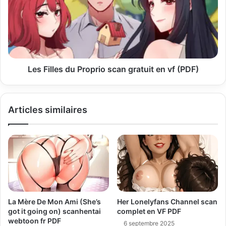
i
l
Les Filles du Proprio scan gratuit en vf (PDF)
Articles similaires
La Mère De Mon Ami (She’s
Her Lonelyfans Channel scan
got it going on) scanhentai
complet en VF PDF
webtoon fr PDF
6 septembre 2025