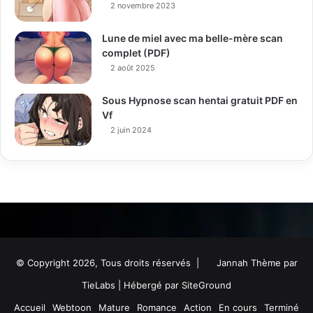
2 novembre 2023
Lune de miel avec ma belle-mère scan
complet (PDF)
2 août 2025
Sous Hypnose scan hentai gratuit PDF en
Vf
2 juin 2024
© Copyright 2026, Tous droits réservés |
Jannah Thème par
TieLabs
| Hébergé par
SiteGround
Accueil
Webtoon
Mature
Romance
Action
En cours
Terminé