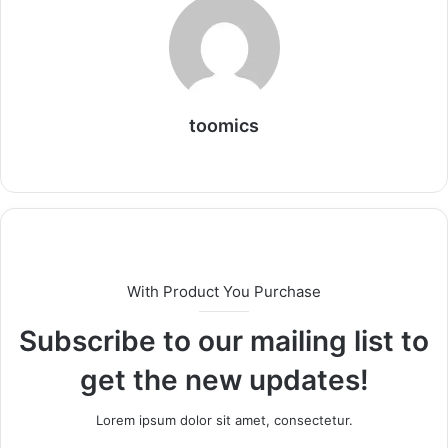
toomics
W
e
b
s
i
t
With Product You Purchase
e
Subscribe to our mailing list to
get the new updates!
Lorem ipsum dolor sit amet, consectetur.