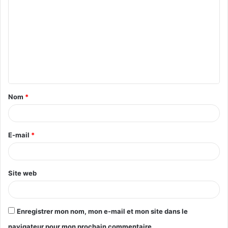
o
m
m
e
n
t
Nom
*
a
i
r
E-mail
*
e
*
Site web
Enregistrer mon nom, mon e-mail et mon site dans le
navigateur pour mon prochain commentaire.