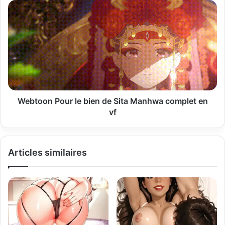
m
a
i
l
Webtoon Pour le bien de Sita Manhwa complet en
vf
Articles similaires