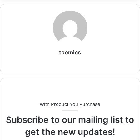
toomics
W
e
b
s
i
t
With Product You Purchase
e
Subscribe to our mailing list to
get the new updates!