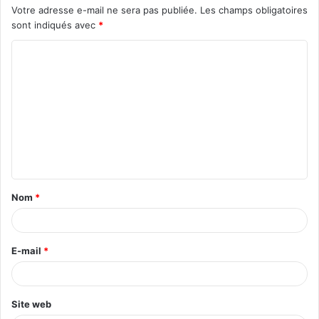
Votre adresse e-mail ne sera pas publiée.
Les champs obligatoires
sont indiqués avec
*
C
o
m
m
e
n
t
Nom
*
a
i
r
E-mail
*
e
*
Site web