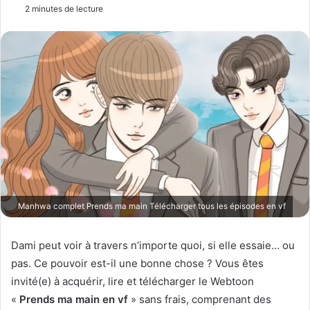
n
2 minutes de lecture
v
o
y
e
r
u
n
c
o
u
r
r
Manhwa complet Prends ma main Télécharger tous les épisodes en vf
i
e
Dami peut voir à travers n’importe quoi, si elle essaie… ou
l
pas. Ce pouvoir est-il une bonne chose ? Vous êtes
invité(e) à acquérir, lire et télécharger le Webtoon
«
Prends ma main en vf
» sans frais, comprenant des