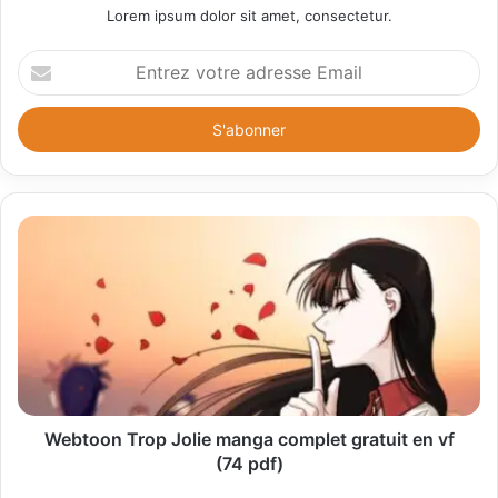
Lorem ipsum dolor sit amet, consectetur.
E
n
t
r
e
z
v
o
t
r
e
a
d
r
e
s
s
Webtoon Trop Jolie manga complet gratuit en vf
e
(74 pdf)
E