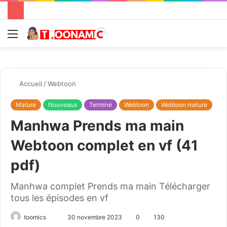
Menu
R
Accueil
/
Webtoon
Mature
Nouveaux
Terminé
Webtoon
Webtoon mature
Manhwa Prends ma main
Webtoon complet en vf (41
pdf)
Manhwa complet Prends ma main Télécharger
tous les épisodes en vf
toomics
E
30 novembre 2023
0
130