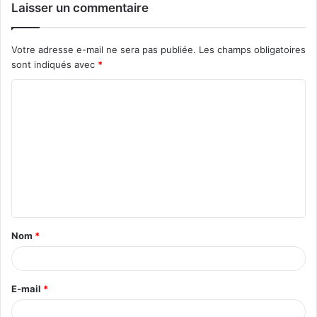
Laisser un commentaire
Votre adresse e-mail ne sera pas publiée.
Les champs obligatoires
sont indiqués avec
*
C
o
m
m
e
n
t
Nom
*
a
i
r
E-mail
*
e