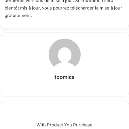
dernières versions de mise à jour. Si le webtoon sera
bientôt mis à jour, vous pourrez télécharger la mise à jour
gratuitement.
toomics
W
e
b
s
i
t
With Product You Purchase
e