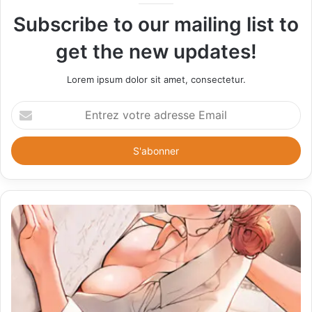
Subscribe to our mailing list to
get the new updates!
Lorem ipsum dolor sit amet, consectetur.
E
n
t
r
e
z
v
o
t
r
e
a
d
r