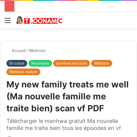
Menu
R
Accueil
/
Webtoon
En cours
Nouveaux
pornhwa en cours
Webtoon
Webtoon mature
My new family treats me well
(Ma nouvelle famille me
traite bien) scan vf PDF
Télécharger le manhwa gratuit Ma nouvelle
famille me traite bien tous les épisodes en vf