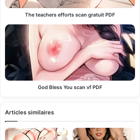
e
s
s
The teachers efforts scan gratuit PDF
e
E
m
a
i
l
God Bless You scan vf PDF
Articles similaires