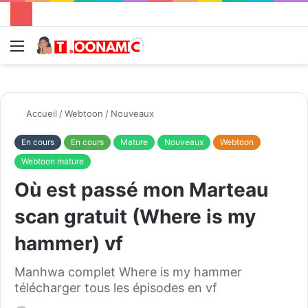
Menu
R
Accueil
/
Webtoon
/
Nouveaux
En cours
En cours
Mature
Nouveaux
Webtoon
Webtoon mature
Où est passé mon Marteau
scan gratuit (Where is my
hammer) vf
Manhwa complet Where is my hammer
télécharger tous les épisodes en vf