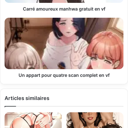
s
s
Carré amoureux manhwa gratuit en vf
e
E
m
a
i
l
Un appart pour quatre scan complet en vf
Articles similaires