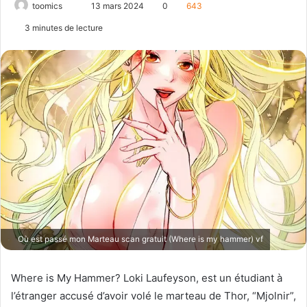
toomics
E
13 mars 2024
0
643
n
3 minutes de lecture
v
o
y
e
r
u
n
c
o
u
r
r
i
Où est passé mon Marteau scan gratuit (Where is my hammer) vf
e
l
Where is My Hammer? Loki Laufeyson, est un étudiant à
l’étranger accusé d’avoir volé le marteau de Thor, “Mjolnir”,