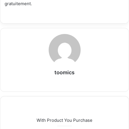
gratuitement.
toomics
W
e
b
s
i
t
With Product You Purchase
e