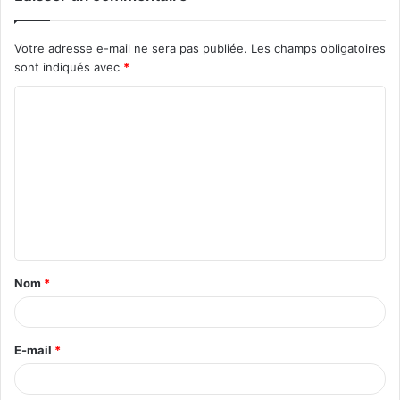
Votre adresse e-mail ne sera pas publiée.
Les champs obligatoires
sont indiqués avec
*
C
o
m
m
e
n
t
Nom
*
a
i
r
E-mail
*
e
*