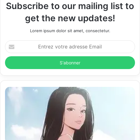
Subscribe to our mailing list to
get the new updates!
Lorem ipsum dolor sit amet, consectetur.
E
n
t
r
e
z
v
o
t
r
e
a
d
r
e