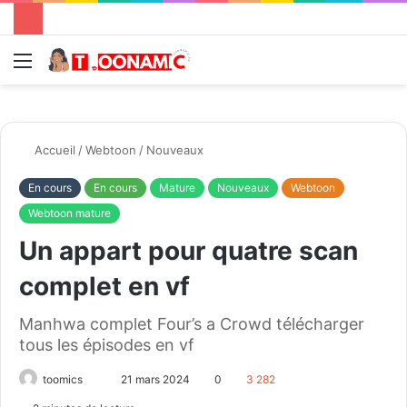
Menu
R
Accueil
/
Webtoon
/
Nouveaux
En cours
En cours
Mature
Nouveaux
Webtoon
Webtoon mature
Un appart pour quatre scan
complet en vf
Manhwa complet Four’s a Crowd télécharger
tous les épisodes en vf
toomics
E
21 mars 2024
0
3 282
n