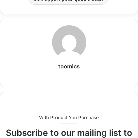
toomics
W
e
b
s
i
t
With Product You Purchase
e
Subscribe to our mailing list to