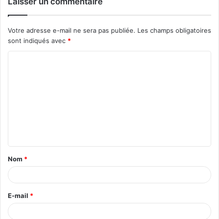
Laisser un commentaire
Votre adresse e-mail ne sera pas publiée.
Les champs obligatoires
sont indiqués avec
*
C
o
m
m
e
n
t
Nom
*
a
i
r
E-mail
*
e