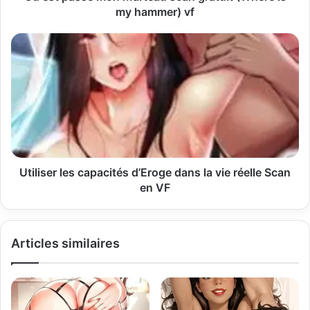
e
my hammer) vf
E
m
a
i
l
Utiliser les capacités d’Eroge dans la vie réelle Scan
en VF
Articles similaires