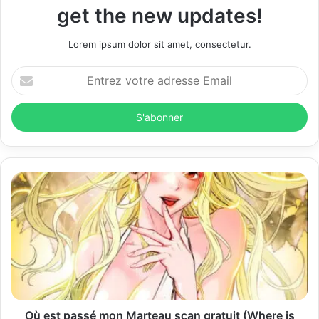
get the new updates!
Lorem ipsum dolor sit amet, consectetur.
E
n
t
r
e
z
v
o
t
r
e
a
d
r
e
s
s
Où est passé mon Marteau scan gratuit (Where is