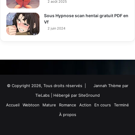
2 août 2025
Sous Hypnose scan hentai gratuit PDF en
Vf
2 juin 2024
© Copyright 2026, Tous droits réservés |
Jannah Thème par
TieLabs
| Hébergé par
SiteGround
Accueil
Webtoon
Mature
Romance
Action
En cours
Terminé
À propos
Facebook
Twitter
YouTube
Instagram