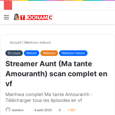
Menu
R
Accueil
/
Webtoon mature
En cours
Mature
Webtoon
Webtoon mature
Streamer Aunt (Ma tante
Amouranth) scan complet en
vf
Manhwa complet Ma tante Amouranth :
Télécharger tous les épisodes en vf
toomics
E
4 août 2023
0
1 667