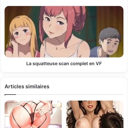
e
E
m
a
i
l
La squatteuse scan complet en VF
Articles similaires