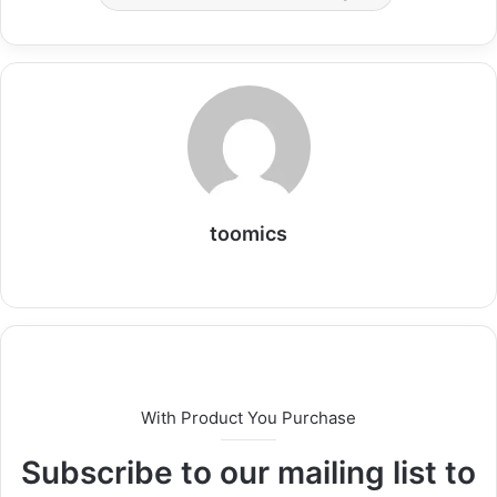
toomics
W
e
b
s
i
t
With Product You Purchase
e
Subscribe to our mailing list to