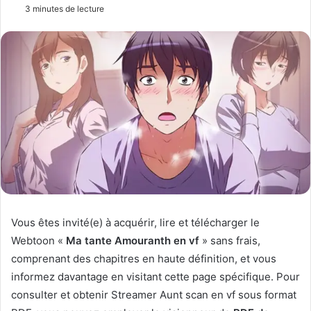
n
3 minutes de lecture
v
o
y
e
r
u
n
c
o
u
r
r
i
Vous êtes invité(e) à acquérir, lire et télécharger le
e
Webtoon «
Ma tante Amouranth en vf
» sans frais,
l
comprenant des chapitres en haute définition, et vous
informez davantage en visitant cette page spécifique. Pour
consulter et obtenir Streamer Aunt scan en vf sous format