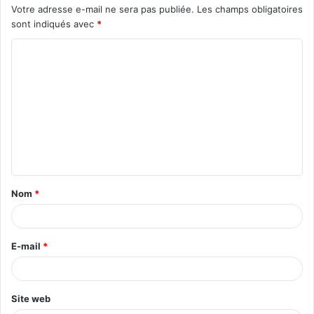
Votre adresse e-mail ne sera pas publiée.
Les champs obligatoires
sont indiqués avec
*
C
o
m
m
e
n
t
Nom
*
a
i
r
E-mail
*
e
*
Site web