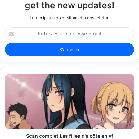
get the new updates!
Lorem ipsum dolor sit amet, consectetur.
E
n
t
r
e
z
v
o
t
r
e
a
d
r
e
s
s
Scan complet Les filles d'à côté en vf