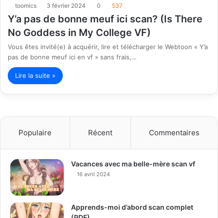
toomics
3 février 2024
0
537
Y’a pas de bonne meuf ici scan? (Is There
No Goddess in My College VF)
Vous êtes invité(e) à acquérir, lire et télécharger le Webtoon « Y’a
pas de bonne meuf ici en vf » sans frais,…
Lire la suite »
Populaire
Récent
Commentaires
Vacances avec ma belle-mère scan vf
16 avril 2024
Apprends-moi d’abord scan complet
(PDF)