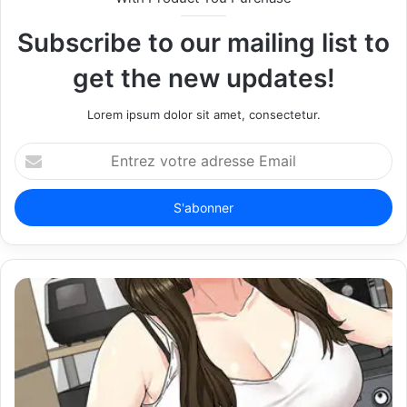
e
Subscribe to our mailing list to
get the new updates!
Lorem ipsum dolor sit amet, consectetur.
E
n
t
r
e
z
v
o
t
r
e
a
d
r