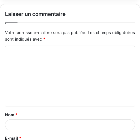
Laisser un commentaire
Votre adresse e-mail ne sera pas publiée.
Les champs obligatoires
sont indiqués avec
*
C
o
m
m
e
n
t
Nom
*
a
i
r
E-mail
*