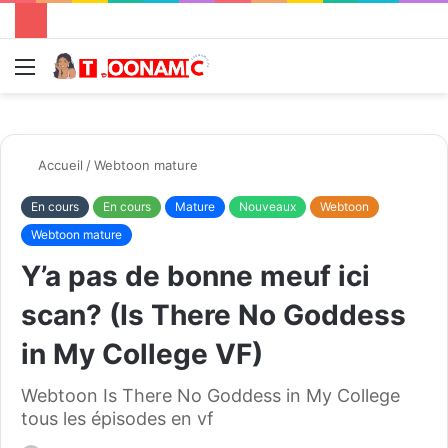
Menu
R
Accueil
/
Webtoon mature
En cours
En cours
Mature
Nouveaux
Webtoon
Webtoon mature
Y’a pas de bonne meuf ici
scan? (Is There No Goddess
in My College VF)
Webtoon Is There No Goddess in My College
tous les épisodes en vf