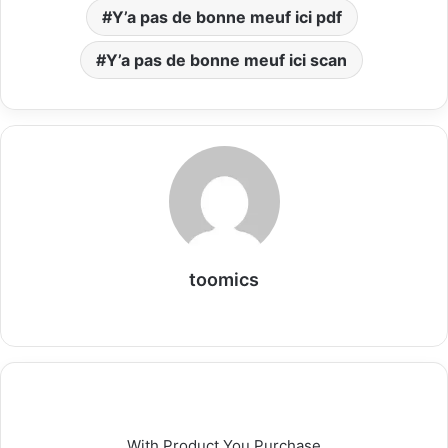
Y’a pas de bonne meuf ici pdf
Y’a pas de bonne meuf ici scan
toomics
W
e
b
s
i
t
With Product You Purchase