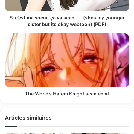
e
s
s
Si c’est ma soeur, ça va scan..... (shes my younger
e
sister but its okay webtoon) (PDF)
E
m
a
i
l
The World’s Harem Knight scan en vf
Articles similaires