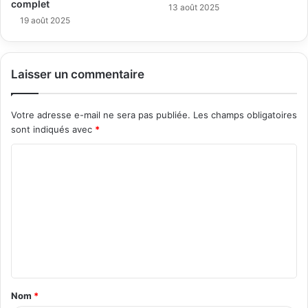
complet
13 août 2025
19 août 2025
Laisser un commentaire
Votre adresse e-mail ne sera pas publiée.
Les champs obligatoires
sont indiqués avec
*
C
o
m
m
e
n
t
Nom
*
a