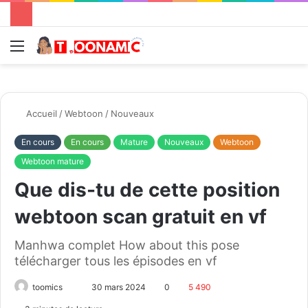
Menu
R
Accueil
/
Webtoon
/
Nouveaux
En cours
En cours
Mature
Nouveaux
Webtoon
Webtoon mature
Que dis-tu de cette position
webtoon scan gratuit en vf
Manhwa complet How about this pose
télécharger tous les épisodes en vf
toomics
E
30 mars 2024
0
5 490
n