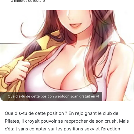
3 minutes de lecture
v
o
y
e
r
u
n
c
o
u
r
r
i
Que dis-tu de cette position webtoon scan gratuit en vf
e
l
Que dis-tu de cette position ? En rejoignant le club de
Pilates, il croyait pouvoir se rapprocher de son crush. Mais
c’était sans compter sur les positions sexy et l’érection