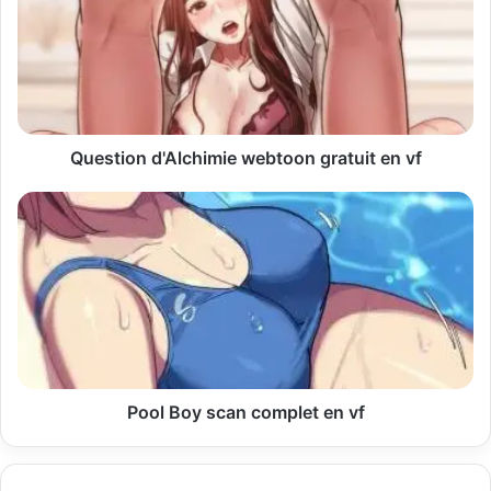
e
a
d
r
e
s
s
Question d'Alchimie webtoon gratuit en vf
e
E
m
a
i
l
Pool Boy scan complet en vf