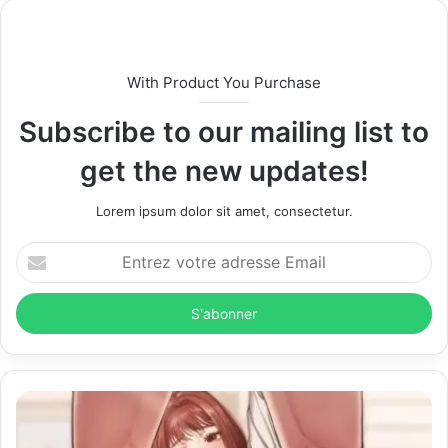
s
i
t
With Product You Purchase
e
Subscribe to our mailing list to
get the new updates!
Lorem ipsum dolor sit amet, consectetur.
E
n
t
r
e
z
v
o
t
r